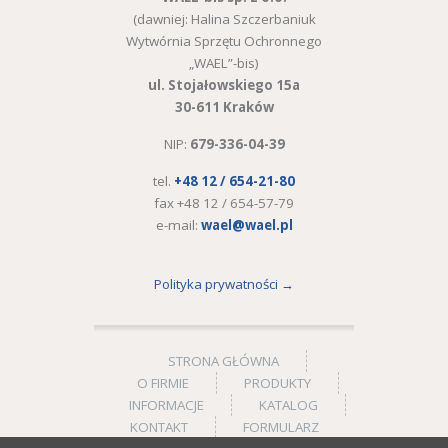
(dawniej: Halina Szczerbaniuk
Wytwórnia Sprzętu Ochronnego
„WAEL”-bis)
ul. Stojałowskiego 15a
30-611 Kraków
NIP:
679-336-04-39
tel.
+48 12 / 654-21-80
fax +48 12 / 654-57-79
e-mail:
wael@wael.pl
Polityka prywatności →
STRONA GŁÓWNA
O FIRMIE
PRODUKTY
INFORMACJE
KATALOG
KONTAKT
FORMULARZ