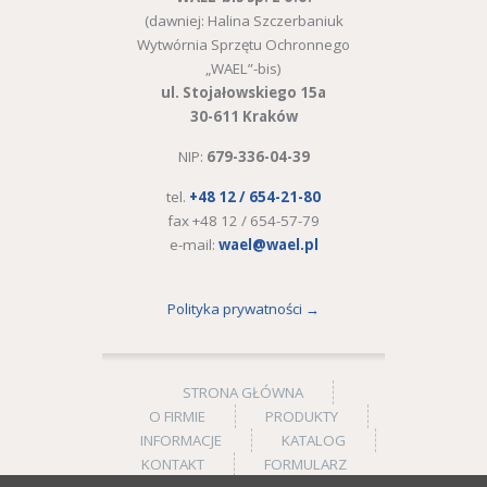
(dawniej: Halina Szczerbaniuk
Wytwórnia Sprzętu Ochronnego
„WAEL”-bis)
ul. Stojałowskiego 15a
30-611 Kraków
NIP:
679-336-04-39
tel.
+48 12 / 654-21-80
fax +48 12 / 654-57-79
e-mail:
wael@wael.pl
Polityka prywatności →
STRONA GŁÓWNA
O FIRMIE
PRODUKTY
INFORMACJE
KATALOG
KONTAKT
FORMULARZ