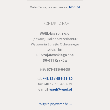
Wdrożenie, opracowanie:
NSS.pl
KONTAKT Z NAMI
WAEL-bis sp. z o.o.
(dawniej: Halina Szczerbaniuk
Wytwórnia Sprzętu Ochronnego
„WAEL”-bis)
ul. Stojałowskiego 15a
30-611 Kraków
NIP:
679-336-04-39
tel.
+48 12 / 654-21-80
fax +48 12 / 654-57-79
e-mail:
wael@wael.pl
Polityka prywatności →