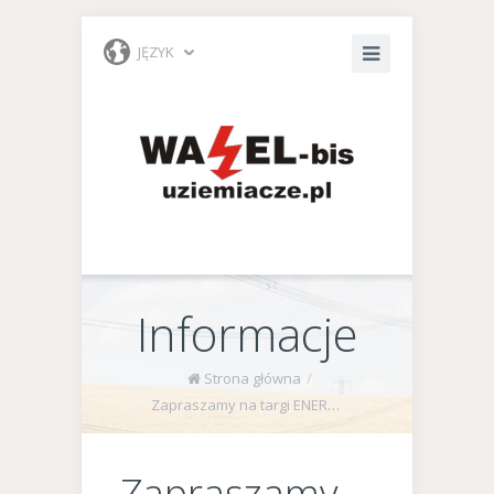
JĘZYK
Informacje
Strona główna
/
Zapraszamy na targi ENERGETAB 2017
Zapraszamy