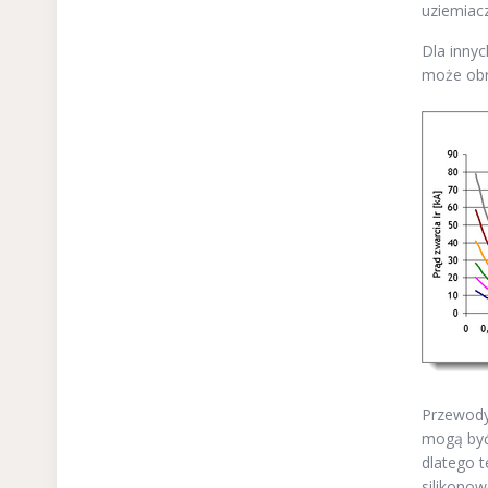
uziemiacz
Dla inny
może obr
Przewody 
mogą być
dlatego t
silikono