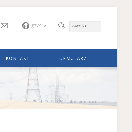
+48
wael@wael.pl
JĘZYK
12
/
654-
21-
KONTAKT
FORMULARZ
80
?
Strona główna
/
Jak dobrać uziemiacz?