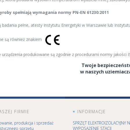
yroby spełniają wymagania normy PN-EN 61230:2011
 badania pełne, atesty Instytutu Energetyki w Warszawie lub Instytut
ne są również znakiem
e urządzenia produkowane są zgodnie z procedurami normy jakości I
Twoje bezpieczeńs
w naszych uziemiacz
ASZEJ FIRMIE
INFORMACJE
owanie, produkcja i sprzedaż
SPRZĘT ELEKTROIZOLACYJNY 
istycznego sprzętu
WYPOSAŻENIE STACJI