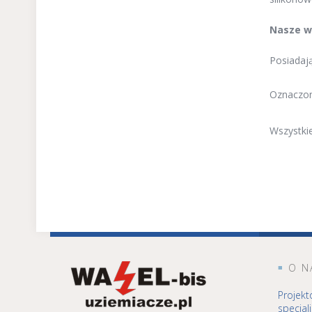
Nasze w
Posiadają
Oznaczo
Wszystki
O N
Projekt
specjal