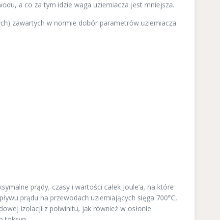
wodu, a co za tym idzie waga uziemiacza jest mniejsza.
ch) zawartych w normie dobór parametrów uziemiacza
ymalne prądy, czasy i wartości całek Joule’a, na które
pływu prądu na przewodach uziemiających sięga 700°C,
ej izolacji z polwinitu, jak również w osłonie
h toksyn.