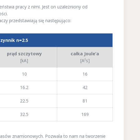
ństwa pracy z nimi. Jest on uzależniony od
ści.
czy przedstawiają się następująco:
zynnik n=2.5
prąd szczytowy
całka Joule’a
[kA]
[A²s]
10
16
16.2
42
22.5
81
32.5
169
czasów znamionowych. Pozwala to nam na tworzenie