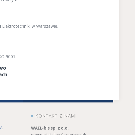
u Elektrotechniki w Warszawie.
SO 9001.
two
ach
KONTAKT Z NAMI
NA
WAEL-bis sp. z o.o.
(dawniej: Halina Szczerbaniuk