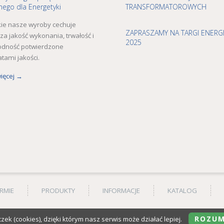
ego dla Energetyki
TRANSFORMATOROWYCH
ie nasze wyroby cechuje
ZAPRASZAMY NA TARGI ENERG
za jakość wykonania, trwałość i
2025
odność potwierdzone
atami jakości.
więcej →
IRMIE
PRODUKTY
INFORMACJE
KATALOG
ROZUM
zek (cookies), dzięki którym nasz serwis może działać lepiej.