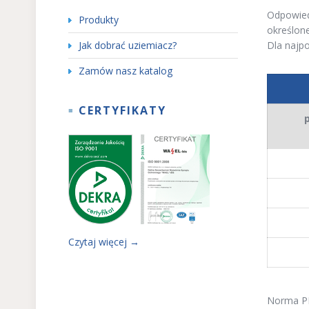
Odpowiedn
Produkty
określon
Jak dobrać uziemiacz?
Dla najp
Zamów nasz katalog
CERTYFIKATY
Czytaj więcej →
Norma PN