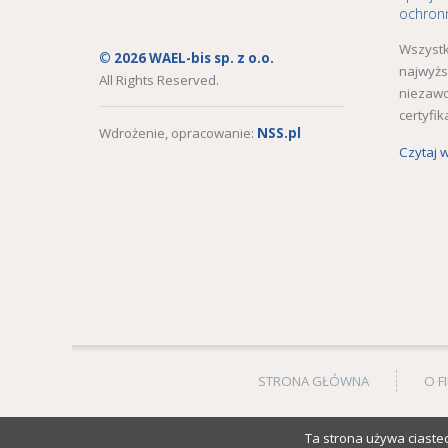
ochronn
Wszystk
© 2026 WAEL-bis sp. z o.o.
najwyżs
All Rights Reserved.
niezaw
certyfik
Wdrożenie, opracowanie:
NSS.pl
Czytaj 
STRONA GŁÓWNA
O F
Ta strona używa ciastec