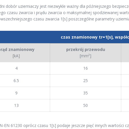
i dobór uziemiaczy jest niezwykle ważny dla późniejszego bezpiecze
ego czasu zwarcia i prądu zwarcia o maksymalnej spodziewanej warto
owszechniejszego czasu zwarcia 1[s] poszczególne parametry uziemia
czas znamionowy tr=1[s], współc
prąd znamionowy
przekrój przewodu
[kA]
[mm²]
4
16
6.5
25
9
35
13
50
-EN 61230 oprócz czasu 1[s] podaje jeszcze pięć innych wartości 