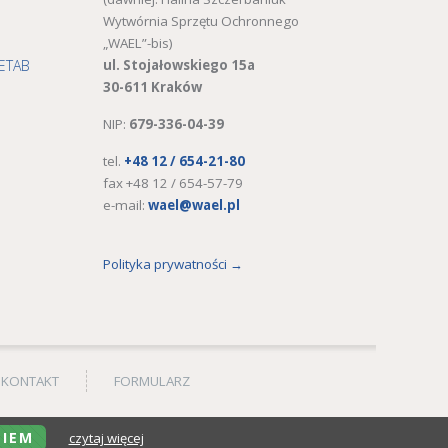
Wytwórnia Sprzętu Ochronnego
„WAEL”-bis)
ETAB
ul. Stojałowskiego 15a
30-611 Kraków
NIP:
679-336-04-39
tel.
+48 12 / 654-21-80
fax +48 12 / 654-57-79
e-mail:
wael@wael.pl
Polityka prywatności →
KONTAKT
FORMULARZ
IEM
czytaj więcej