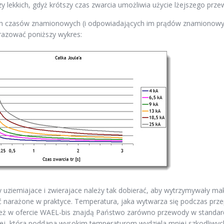
y lekkich, gdyż krótszy czas zwarcia umożliwia użycie lżejszego prze
ch czasów znamionowych (i odpowiadających im prądów znamionowy
azować poniższy wykres:
uziemiajace i zwierajace należy tak dobierać, aby wytrzymywały maks
 narażone w praktyce. Temperatura, jaka wytwarza się podczas prze
eż w ofercie WAEL-bis znajdą Państwo zarówno przewody w standardow
wej, która poddana wysokim temperaturom wydziela mniej szkodliwyc