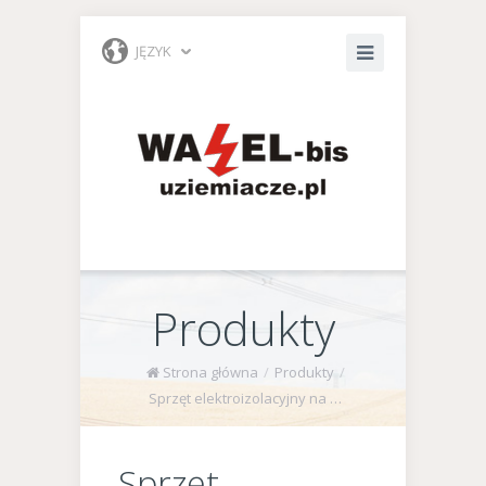
JĘZYK
Produkty
Strona główna
/
Produkty
/
Sprzęt elektroizolacyjny na wyposażenie stacji transformatorowych
Sprzęt