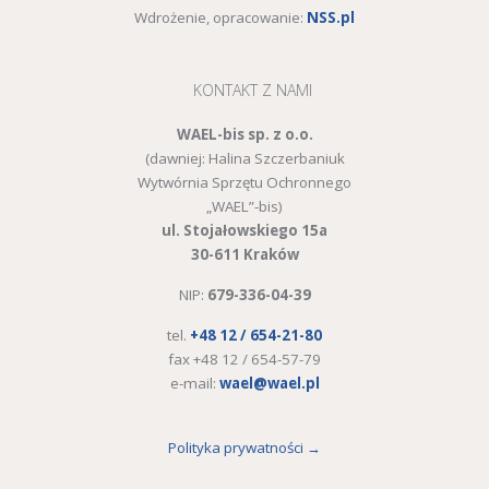
Wdrożenie, opracowanie:
NSS.pl
KONTAKT Z NAMI
WAEL-bis sp. z o.o.
(dawniej: Halina Szczerbaniuk
Wytwórnia Sprzętu Ochronnego
„WAEL”-bis)
ul. Stojałowskiego 15a
30-611 Kraków
NIP:
679-336-04-39
tel.
+48 12 / 654-21-80
fax +48 12 / 654-57-79
e-mail:
wael@wael.pl
Polityka prywatności →